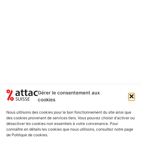
août-3 septembre 2022
Le Festival Alternatiba Léman poursuit depuis
Gérer le consentement aux
sa première édition en 2015 le même objectif;
cookies
valorisertoutes les solutions locales qui
contribuent à l’atténuation …
Nous utilisons des cookies pour le bon fonctionnement du site ainsi que
des cookies provenant de services tiers. Vous pouvez choisir d'activer ou
désactiver les cookies non essentiels à votre convenance. Pour
connaître en détails les cookies que nous utilisons, consultez notre page
Lire plus
de Politique de cookies.