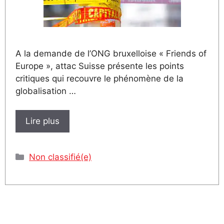
A la demande de l’ONG bruxelloise « Friends of
Europe », attac Suisse présente les points
critiques qui recouvre le phénomène de la
globalisation …
Lire plus
Catégories
Non classifié(e)
Festival Alternatiba 29