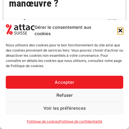
manœuvre ?
Gérer le consentement aux
cookies
Nous utilisons des cookies pour le bon fonctionnement du site ainsi que
des cookies provenant de services tiers. Vous pouvez choisir d'activer ou
désactiver les cookies non essentiels à votre convenance. Pour
connaître en détails les cookies que nous utilisons, consultez notre page
de Politique de cookies.
Accepter
Refuser
Voir les préférences
La semaine dernière, plusieurs articles ont été
publiés dans la presse suisse, canadienne et
Politique de cookies
Politique de confidentialité
américaine pour informer que Nestlé S.A.