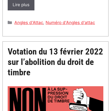
Lire plus
Catégories
Angles d'Attac
,
Numéro d'Angles d'attac
Votation du 13 février 2022
sur l’abolition du droit de
timbre