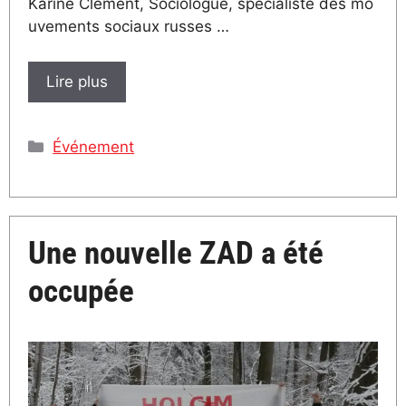
Karine Clément, Sociologue, spécialiste des mo
uvements sociaux russes …
Lire plus
Catégories
Événement
Une nouvelle ZAD a été
occupée