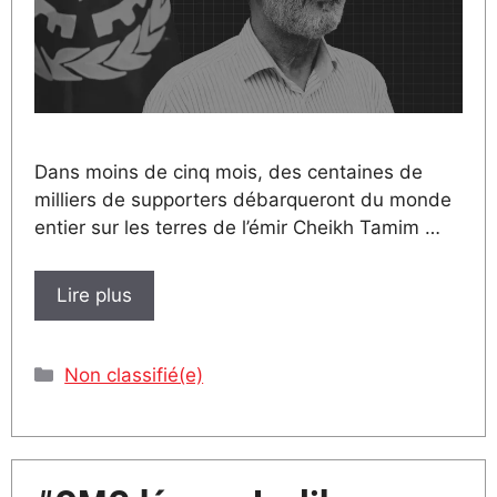
Dans moins de cinq mois, des centaines de
milliers de supporters débarqueront du monde
entier sur les terres de l’émir Cheikh Tamim …
Lire plus
Catégories
Non classifié(e)