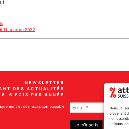
 !
de
di 11 octobre 2022
NEWSLETTER
ANT DES ACTUALITÉS
5-6 FOIS PAR ANNÉE
iquement et désinscription possible
Nous utiliso
provenant de
non essenti
utilisons, c