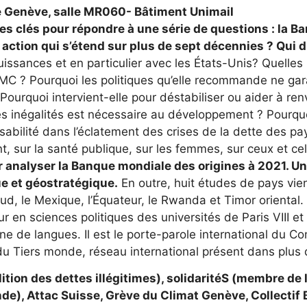
e Genève, salle MR060- Bâtiment Unimail
les clés pour répondre à une série de questions : la 
n action qui s’étend sur plus de sept décennies ? Qui
ssances et en particulier avec les États-Unis? Quelles r
’OMC ? Pourquoi les politiques qu’elle recommande ne gar
 Pourquoi intervient-elle pour déstabiliser ou aider à 
es inégalités est nécessaire au développement ? Pourquo
sabilité dans l’éclatement des crises de la dette des p
t, sur la santé publique, sur les femmes, sur ceux et cell
nalyser la Banque mondiale des origines à 2021. Un so
e et géostratégique.
En outre, huit études de pays vien
 Sud, le Mexique, l’Équateur, le Rwanda et Timor oriental.
ur en sciences politiques des universités de Paris VIII et
e de langues. Il est le porte-parole international du Com
u Tiers monde, réseau international présent dans plus d
tion des dettes illégitimes), solidaritéS (membre de
de), Attac Suisse, Grève du Climat Genève, Collectif