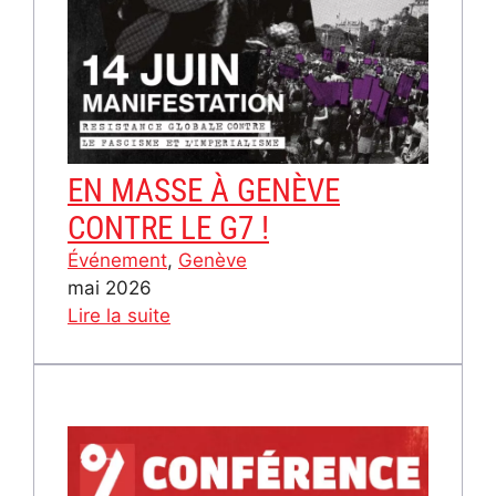
EN MASSE À GENÈVE
CONTRE LE G7 !
Événement
, 
Genève
mai 2026
:
Lire la suite
EN
MASSE
À
GENÈVE
CONTRE
LE