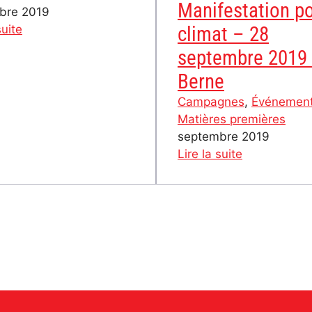
Manifestation po
bre 2019
:
suite
climat – 28
Mobilisation
septembre 2019
contre
Berne
la
5G
Campagnes
, 
Événemen
à
Matières premières
Berne
septembre 2019
:
Lire la suite
Manifestati
pour
le
climat
–
28
septembre
2019
à