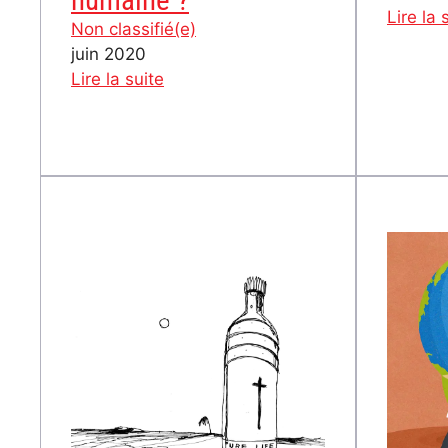
Lire la 
Non classifié(e)
juin 2020
:
Lire la suite
COVID-
19:
Quelle
responsablité
humaine
?