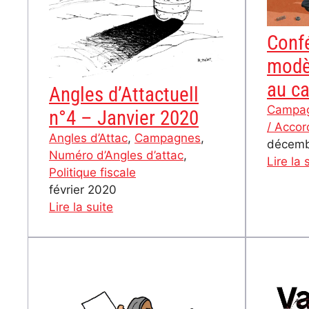
Conf
modèl
au ca
Angles d’Attactuell
Campa
n°4 – Janvier 2020
/ Accor
Angles d’Attac
, 
Campagnes
, 
décemb
Numéro d’Angles d’attac
, 
Lire la 
Politique fiscale
février 2020
:
Lire la suite
Angles
d’Attactuell
n°4
–
Janvier