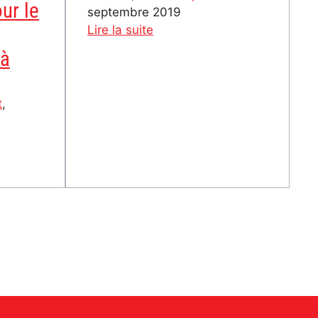
ur le
septembre 2019
:
Lire la suite
Attac
 à
Genève
à
Alternatiba
t
, 
Léman
on