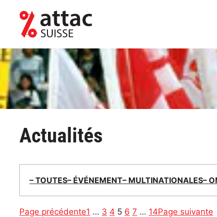
Aller
au
contenu
Actualités
– TOUTES
– ÉVÉNEMENT
– MULTINATIONALES
– 
Page précédente
1
…
3
4
5
6
7
…
14
Page suivante