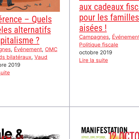
aux cadeaux fis
pour les familles
érence – Quels
aisées !
es alternatifs
Campagnes
, 
Événemen
pitalisme ?
Politique fiscale
gnes
, 
Événement
, 
OMC
octobre 2019
ds bilatéraux
, 
Vaud
:
Lire la suite
re 2019
Référendum
:
suite
–
Conférence
Non
–
aux
Quels
cadeaux
modèles
fiscaux
alternatifs
pour
au
les
capitalisme
familles
?
aisées