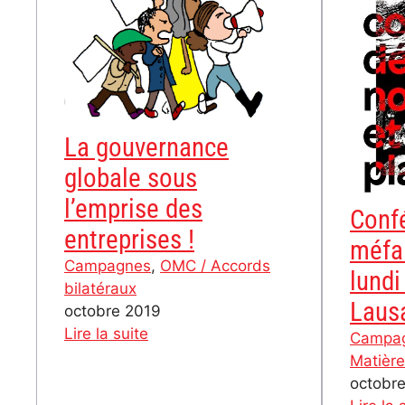
2020
La gouvernance
globale sous
l’emprise des
Confé
entreprises !
méfai
Campagnes
, 
OMC / Accords
lundi
bilatéraux
Laus
octobre 2019
:
Lire la suite
Campa
La
Matière
gouvernance
octobr
globale