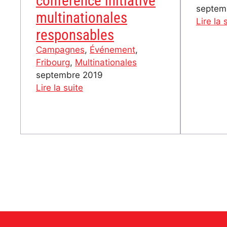
conférence initiative
septem
multinationales
Lire la 
responsables
Campagnes
, 
Événement
, 
Fribourg
, 
Multinationales
septembre 2019
:
Lire la suite
28
septembre
–
AG
Attac
Suisse
et
conférence
initiative
multinationales
responsables