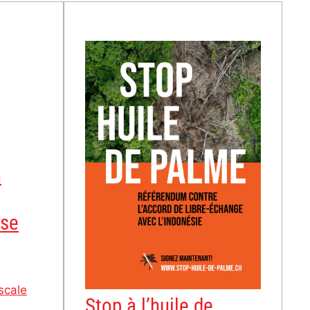
n
ise
iscale
Stop à l’huile de