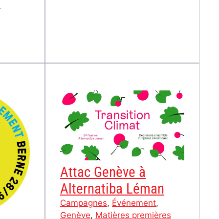
profits
s
!
on
le
Attac Genève à
Alternatiba Léman
Campagnes
, 
Événement
, 
Genève
, 
Matières premières