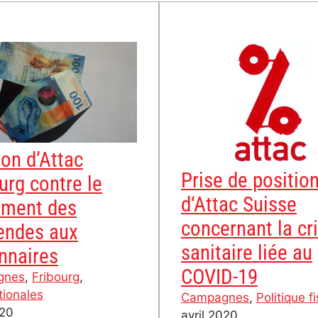
ion d’Attac
Prise de positio
urg contre le
d‘Attac Suisse
ement des
concernant la cr
dendes aux
sanitaire liée au
nnaires
COVID-19
gnes
, 
Fribourg
, 
tionales
Campagnes
, 
Politique f
020
avril 2020