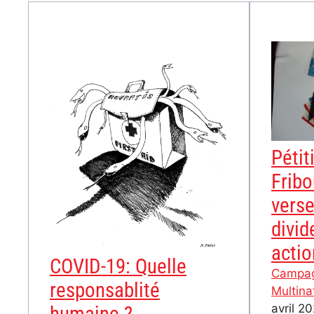
Pétit
Fribo
vers
divi
actio
COVID-19: Quelle
Campa
responsablité
Multina
avril 2
humaine ?