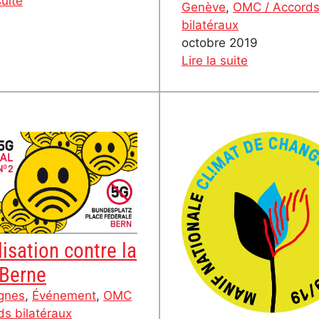
suite
Genève
, 
OMC / Accord
Conférence
bilatéraux
sur
octobre 2019
les
:
Lire la suite
méfaits
Manifestati
de
internationa
Vale
à
–
Genève
lundi
–
14
12
octobre
octobre
à
Lausanne
isation contre la
 Berne
gnes
, 
Événement
, 
OMC
ds bilatéraux