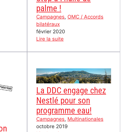
palme !
Campagnes
, 
OMC / Accords
bilatéraux
février 2020
:
Lire la suite
Stop
à
l’huile
de
palme
!
La DDC engage chez
Nestlé pour son
programme eau!
Campagnes
, 
Multinationales
on
octobre 2019