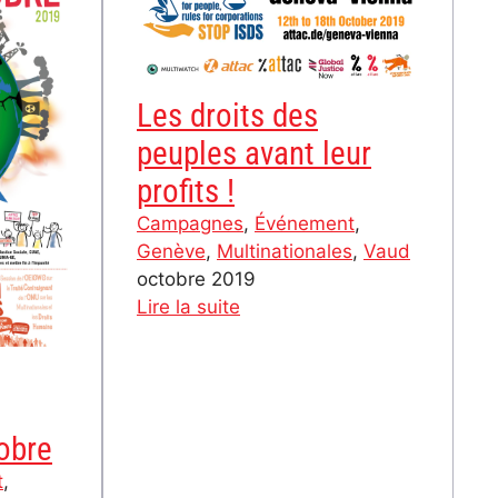
Les droits des
peuples avant leur
profits !
Campagnes
, 
Événement
, 
Genève
, 
Multinationales
, 
Vaud
octobre 2019
:
Lire la suite
Les
droits
des
peuples
obre
avant
leur
t
, 