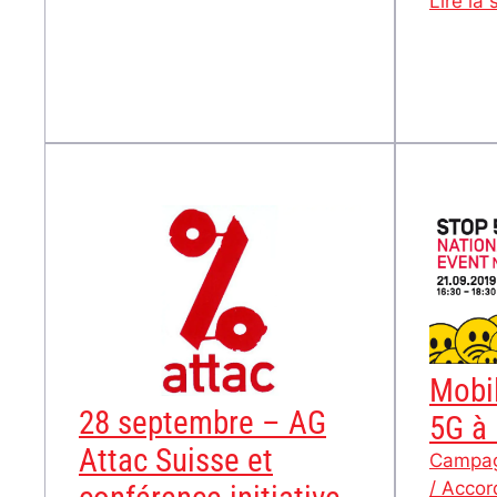
Lire la 
sous
l’emprise
des
entreprises
!
Mobil
28 septembre – AG
5G à
Attac Suisse et
Campa
/ Accor