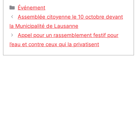
Catégories
Événement
Assemblée citoyenne le 10 octobre devant
la Municipalité de Lausanne
Appel pour un rassemblement festif pour
l’eau et contre ceux qui la privatisent