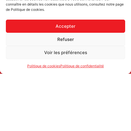
Newsletter uniquement et désinscription possible
connaître en détails les cookies que nous utilisons, consultez notre page
de Politique de cookies.
Accepter
Refuser
Voir les préférences
Politique de cookies
Politique de confidentialité
ATTAC SUISSE
1700 FRIBOURG
secretariat@attac.ch
IBAN: CH25 0900 0000 1776 2066 4