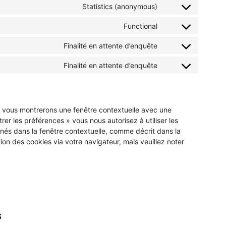
to
Statistics (anonymous)
Consent
service
to
wordpress
Functional
Consent
service
to
burst-
Finalité en attente d’enquête
Consent
service
statistics
to
ithemes-
Finalité en attente d’enquête
Consent
service
security
to
wpml
service
divers
us vous montrerons une fenêtre contextuelle avec une
rer les préférences » vous nous autorisez à utiliser les
nés dans la fenêtre contextuelle, comme décrit dans la
tion des cookies via votre navigateur, mais veuillez noter
s