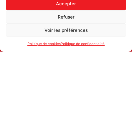
Accepter
Refuser
Voir les préférences
Politique de cookies
Politique de confidentialité
ATTAC SUISSE
1700 FRIBOURG
secretariat@attac.ch
IBAN: CH25 0900 0000 1776 2066 4
© ATTAC SUISSE
POLITIQUE DE CONFIDENTIALITÉ