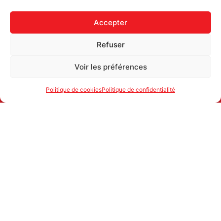
Accepter
Refuser
Voir les préférences
Politique de cookies
Politique de confidentialité
ATTAC SUISSE
1700 FRIBOURG
secretariat@attac.ch
IBAN: CH25 0900 0000 1776 2066 4
© ATTAC SUISSE