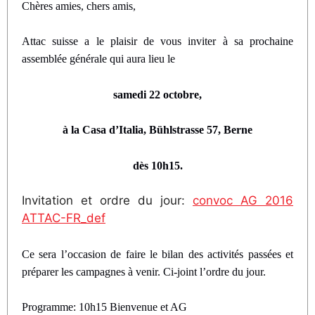
Ch
ères amies, chers amis,
Attac suisse a le plaisir de vous inviter à sa prochaine
assemblé
e g
é
n
érale qui aura lieu le
samedi 22 octobre,
à la
Casa d
’
Italia, B
ü
hlstrasse 57
, Berne
dès 10h15
.
Invitation et ordre du jour:
convoc AG 2016
ATTAC-FR_def
Ce sera l’occasion de faire le bilan des activités passées et
préparer les campagnes à venir. Ci-joint l
’
ordre du jour.
Programme: 10h15 Bienvenue et AG