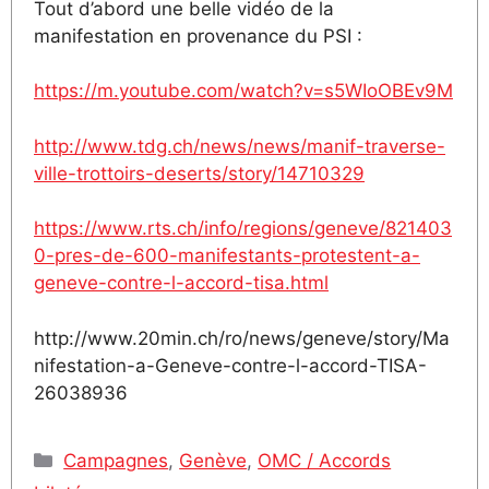
Tout d’abord une belle vidéo de la
manifestation en provenance du PSI :
https://m.youtube.com/watch?v=s5WIoOBEv9M
http://www.tdg.ch/news/news/manif-traverse-
ville-trottoirs-deserts/story/14710329
https://www.rts.ch/info/regions/geneve/821403
0-pres-de-600-manifestants-protestent-a-
geneve-contre-l-accord-tisa.html
http://www.20min.ch/ro/news/geneve/story/Ma
nifestation-a-Geneve-contre-l-accord-TISA-
26038936
Catégories
Campagnes
,
Genève
,
OMC / Accords