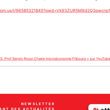
/zoom.us/j/96585321845?pwd=Vk93ZUR5MXd2Q3pwcnp
 UBS. Prof Sergio Rossi Chaire microéconomie Fribourg » sur YouTub
NEWSLETTER
ANT DES ACTUALITÉS