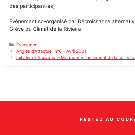
des participant·es)
Evènement co-organisé par Décroissance alternative
Grève du Climat de la Rivieira
Catégories
Événement
Angles d’Attactuell n°6 – Avril 2021
Initiative « Sauvons le Mormont »: lancement de la collecte
RESTEZ AU COUR