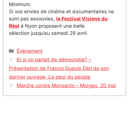
Minimum.
Si vos envies de cinéma et documentaires ne
sont pas assouvies,
le Festival Visions du
Réel
à Nyon proposent une belle
sélection jusqu’au samedi 29 avril.
Catégories
Événement
Et si on parlait de démocratie? –
Présentation de Francis Dupuis Déri de son
dernier ouvrage, La peur du peuple
Marche contre Monsanto – Morges, 20 mai