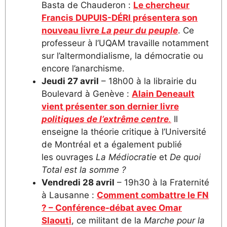
Basta de Chauderon :
Le chercheur
Francis DUPUIS-DÉRI présentera son
nouveau livre
La peur du peuple
. Ce
professeur à l’UQAM travaille notamment
sur l’altermondialisme, la démocratie ou
encore l’anarchisme.
Jeudi 27 avril
– 18h00 à la librairie du
Boulevard à Genève :
Alain Deneault
vient présenter son dernier livre
politiques de l’extrême centre
.
Il
enseigne la théorie critique à l’Université
de Montréal et a également publié
les ouvrages
La Médiocratie
et
De quoi
Total est la somme ?
Vendredi 28 avril
– 19h30 à la Fraternité
à Lausanne :
Comment combattre le FN
? – Conférence-débat avec Omar
Slaouti
, ce militant de la
Marche pour la