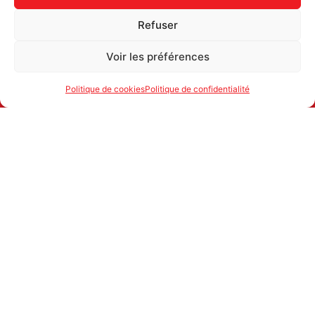
Refuser
Voir les préférences
Politique de cookies
Politique de confidentialité
ATTAC SUISSE
1700 FRIBOURG
secretariat@attac.ch
IBAN: CH25 0900 0000 1776 2066 4
© ATTAC SUISSE
POLITIQUE DE CONFIDENTIALITÉ
webmaster
inforweb.ch