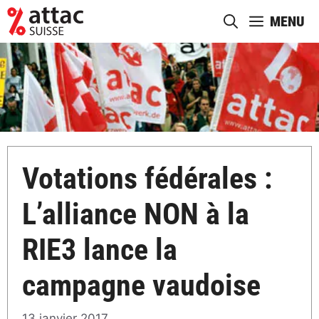
Aller
MENU
au
contenu
Votations fédérales :
L’alliance NON à la
RIE3 lance la
campagne vaudoise
13 janvier 2017