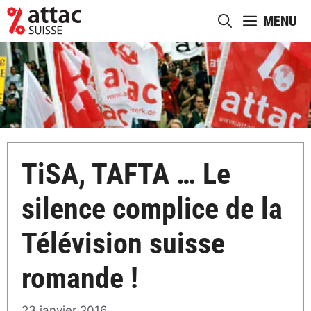
Aller
MENU
au
contenu
TiSA, TAFTA … Le
silence complice de la
Télévision suisse
romande !
23 janvier 2016