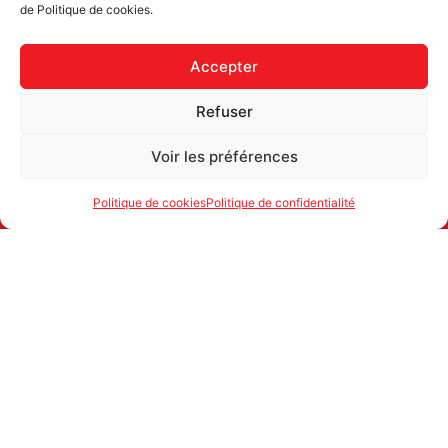
de Politique de cookies.
Accepter
Refuser
Voir les préférences
Politique de cookies
Politique de confidentialité
ATTAC SUISSE
1700 FRIBOURG
secretariat@attac.ch
IBAN: CH25 0900 0000 1776 2066 4