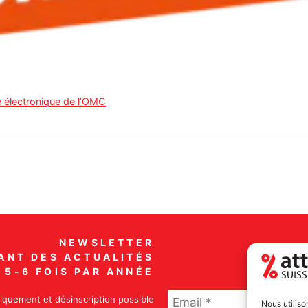
ce électronique de l’OMC
NEWSLETTER
ANT DES ACTUALITÉS
5-6 FOIS PAR ANNÉE
iquement et désinscription possible
Nous utiliso