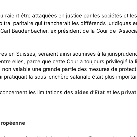
ent être attaquées en justice par les sociétés et les au
tral paritaire qui trancherait les différends juridiques e
 » ! (Carl Baudenbacher, ex président de la Cour de l’As
res en Suisses, seraient ainsi soumises à la jurispruden
ntre elles, parce que cette Cour a toujours privilégié l
é non valable une grande partie des mesures de protecti
ui pratiquait la sous-enchère salariale était plus importa
concernent les limitations des
aides d’Etat
et les
privat
Européenne