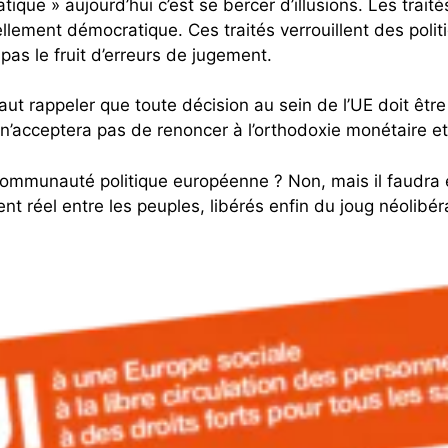
ique » aujourd’hui c’est se bercer d’illusions. Les tra
éellement démocratique. Ces traités verrouillent des pol
 pas le fruit d’erreurs de jugement.
faut rappeler que toute décision au sein de l’UE doit êtr
elle n’acceptera pas de renoncer à l’orthodoxie monétaire 
e communauté politique européenne ? Non, mais il faudra 
 réel entre les peuples, libérés enfin du joug néolibéra