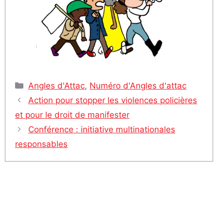
Catégories
Angles d'Attac
,
Numéro d'Angles d'attac
Action pour stopper les violences policières
et pour le droit de manifester
Conférence : initiative multinationales
responsables