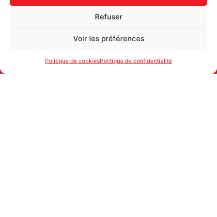
Refuser
Voir les préférences
Politique de cookies
Politique de confidentialité
ATTAC SUISSE
1700 FRIBOURG
secretariat@attac.ch
IBAN: CH25 0900 0000 1776 2066 4
© ATTAC SUISSE
POLITIQUE DE CONFIDENTIALITÉ
webmaster
inforweb.ch